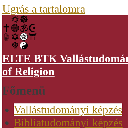
Ugrás a tartalomra
ELTE BTK Vallástudomány
of Religion
Főmenü
Vallástudományi képzés
Bibliatudományi képzés