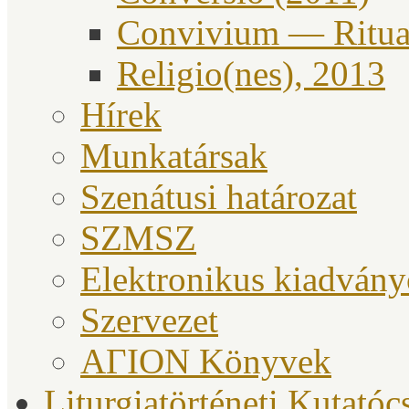
Convivium — Ritual
Religio(nes), 2013
Hírek
Munkatársak
Szenátusi határozat
SZMSZ
Elektronikus kiadván
Szervezet
ΑΓΙΟΝ Könyvek
Liturgiatörténeti Kutatóc