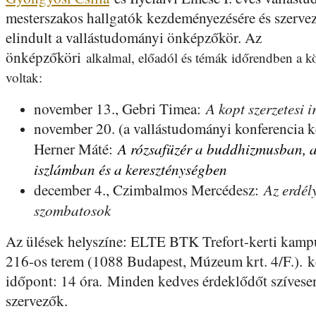
mesterszakos hallgatók kezdeményezésére és szerve
elindult a vallástudományi önképzőkör. Az
önképzőköri
alkalmal, előadól és témák időrendben a k
voltak:
A kopt szerzetesi 
november 13., Gebri Timea:
november 20. (a vallástudományi konferencia k
A rózsafüzér a buddhizmusban, 
Herner Máté:
iszlámban és a kereszténységben
Az erdél
december 4., Czimbalmos Mercédesz:
szombatosok
Az ülések helyszíne: ELTE BTK Trefort-kerti kampu
216-os terem (1088 Budapest, Múzeum krt. 4/F.). k
időpont: 14 óra. Minden kedves érdeklődőt szívesen
szervezők.