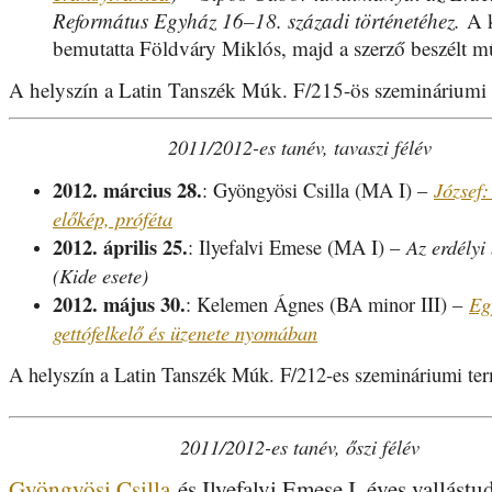
Református Egyház 16–18. századi történetéhez.
A 
bemutatta Földváry Miklós, majd a szerző beszélt m
A helyszín a Latin Tanszék Múk. F/215-ös szemináriumi 
2011/2012-es tanév, tavaszi félév
2012. március 28.
: Gyöngyösi Csilla (MA I) –
József:
előkép, próféta
2012. április 25.
: Ilyefalvi Emese (MA I) –
Az erdélyi
(Kide esete)
2012. május 30.
: Kelemen Ágnes (BA minor III) –
Eg
gettófelkelő és üzenete nyomában
A helyszín a Latin Tanszék Múk. F/212-es szemináriumi ter
2011/2012-es tanév, őszi félév
Gyöngyösi Csilla
és Ilyefalvi Emese I. éves vallást