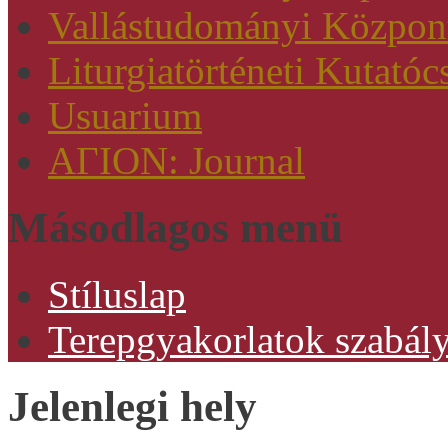
Vallástudományi Közpon
Liturgiatörténeti Kutatóc
Usuarium
AΓION: Journal
Másodlagos menü
Stíluslap
Terepgyakorlatok szabály
Jelenlegi hely