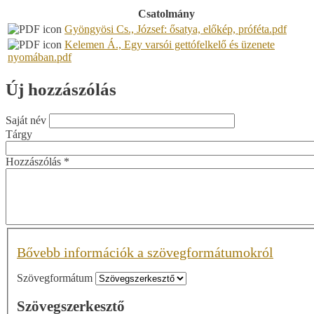
Csatolmány
Gyöngyösi Cs., József: ősatya, előkép, próféta.pdf
Kelemen Á., Egy varsói gettófelkelő és üzenete
nyomában.pdf
Új hozzászólás
Saját név
Tárgy
Hozzászólás
*
Bővebb információk a szövegformátumokról
Szövegformátum
Szövegszerkesztő