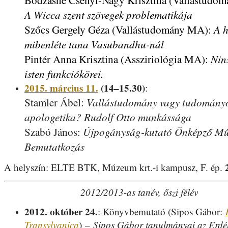
Bodzásné Csényi-Nagy Krisztina (Vallástudo
A Wicca szent szövegek problematikája
A 
Szőcs Gergely Géza (Vallástudomány MA):
mibenléte tana Vasubandhu-nál
Nin
Pintér Anna Krisztina (Assziriológia MA):
isten funkciókörei.
2015. március 11.
(14–15.30)
:
Vallástudomány vagy tudomány
Stamler Ábel:
apologetika? Rudolf Otto munkássága
Újpogányság-kutató Önképző Mű
Szabó János:
Bemutatkozás
A helyszín: ELTE BTK, Múzeum krt.-i kampusz, F. ép.
2012/2013-as tanév, őszi félév
2012. október 24.
: Könyvbemutató (Sipos Gábor:
Transylvanica
)
–
Sipos Gábor tanulmányai az Erdél