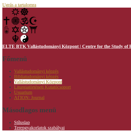
Ugrás a tartalomra
ELTE BTK Vallástudományi Központ | Centre for the Study of R
Főmenü
Vallástudományi képzés
Bibliatudományi képzés
Vallástudományi Központ
Liturgiatörténeti Kutatócsoport
Usuarium
AΓION: Journal
Másodlagos menü
Stíluslap
Terepgyakorlatok szabályai