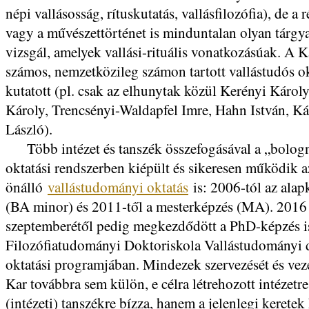
népi vallásosság, rítuskutatás, vallásfilozófia), de a 
vagy a művészettörténet is minduntalan olyan tárgy
vizsgál, amelyek vallási-rituális vonatkozásúak. A 
számos, nemzetközileg számon tartott vallástudós ok
kutatott (pl. csak az elhunytak közül Kerényi Károl
Károly, Trencsényi-Waldapfel Imre, Hahn István, K
László).
Több intézet és tanszék összefogásával a „bolog
oktatási rendszerben kiépült és sikeresen működik a
önálló
vallástudományi oktatás
is: 2006-tól az ala
(BA minor) és 2011-től a mesterképzés (MA). 2016
szeptemberétől pedig megkezdődött a PhD-képzés i
Filozófiatudományi Doktoriskola Vallástudományi 
oktatási programjában. Mindezek szervezését és veze
Kar továbbra sem külön, e célra létrehozott intézetr
(intézeti) tanszékre bízza, hanem a jelenlegi keretek 