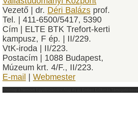
Vallástudományi Központ
Vezető | dr.
Déri Balázs
prof.
Tel. | 411-6500/5417, 5390
Cím | ELTE BTK Trefort-kerti
kampusz, F ép. | II/229.
VtK-iroda | II/223.
Postacím | 1088 Budapest,
Múzeum krt. 4/F., II/223.
E-mail
|
Webmester
A honlap a
Nemzeti Együttműködési Alap és az Emberi Erőforrás Támogatáskez