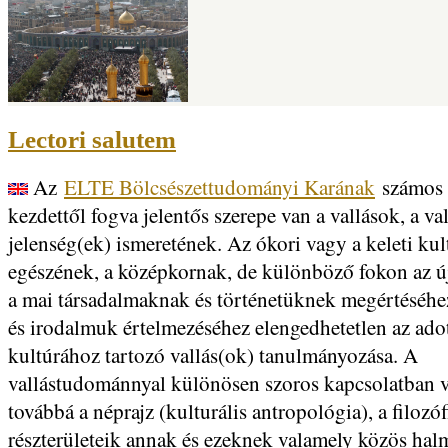
Lectori salutem
Az
ELTE Bölcsészettudományi Karának
számos 
kezdettől fogva jelentős szerepe van a vallások, a val
jelenség(ek) ismeretének. Az ókori vagy a keleti kul
egészének, a középkornak, de különböző fokon az ú
a mai társadalmaknak és történetüknek megértéséhe
és irodalmuk értelmezéséhez elengedhetetlen az ado
kultúrához tartozó vallás(ok) tanulmányozása. A
vallástudománnyal különösen szoros kapcsolatban 
továbbá a néprajz (kulturális antropológia), a filozófi
részterületeik annak és ezeknek valamely közös halm