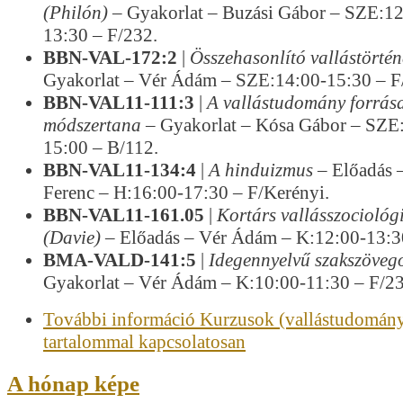
(Philón)
– Gyakorlat – Buzási Gábor – SZE:12
13:30 – F/232.
BBN-VAL-172:2
|
Összehasonlító vallástörtén
Gyakorlat – Vér Ádám – SZE:14:00-15:30 – F
BBN-VAL11-111:3
|
A vallástudomány forrása
módszertana
– Gyakorlat – Kósa Gábor – SZE
15:00 – B/112.
BBN-VAL11-134:4
|
A hinduizmus
– Előadás 
Ferenc – H:16:00-17:30 – F/Kerényi.
BBN-VAL11-161.05
|
Kortárs vallásszociológ
(Davie)
– Előadás – Vér Ádám – K:12:00-13:3
BMA-VALD-141:5
|
Idegennyelvű szakszöveg
Gyakorlat – Vér Ádám – K:10:00-11:30 – F/23
További információ
Kurzusok (vallástudomán
tartalommal kapcsolatosan
A hónap képe