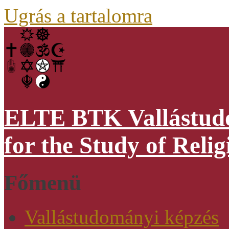
Ugrás a tartalomra
ELTE BTK Vallástudo
for the Study of Relig
Főmenü
Vallástudományi képzés