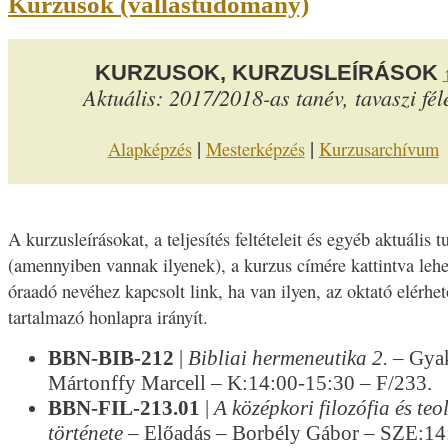
Kurzusok (vallástudomány)
KURZUSOK, KURZUSLEÍRÁSOK
Aktuális: 2017/2018-as tanév, tavaszi fél
|
|
Alapképzés
Mesterképzés
Kurzusarchívum
A kurzusleírásokat, a teljesítés feltételeit és egyéb aktuális 
(amennyiben vannak ilyenek), a kurzus címére kattintva lehe
óraadó nevéhez kapcsolt link, ha van ilyen, az oktató elérhet
tartalmazó honlapra irányít.
BBN-BIB-212
|
Bibliai hermeneutika 2.
– Gyak
Mártonffy Marcell – K:14:00-15:30 – F/233.
BBN-FIL-213.01
|
A középkori filozófia és teo
története
– Előadás – Borbély Gábor – SZE:14