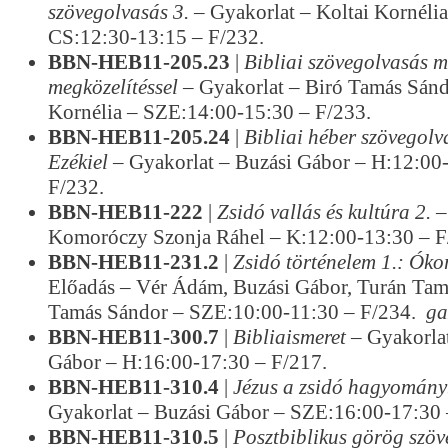
szövegolvasás 3.
– Gyakorlat – Koltai Kornélia
CS:12:30-13:15 – F/232.
BBN-HEB11-205.23
|
Bibliai szövegolvasás 
megközelítéssel
– Gyakorlat – Biró Tamás Sánd
Kornélia – SZE:14:00-15:30 – F/233.
BBN-HEB11-205.24
|
Bibliai héber szövegolv
Ezékiel
– Gyakorlat – Buzási Gábor – H:12:00
F/232.
BBN-HEB11-222
|
Zsidó vallás és kultúra 2.
–
Komoróczy Szonja Ráhel – K:12:00-13:30 – F
BBN-HEB11-231.2
|
Zsidó történelem 1.: Óko
Előadás – Vér Ádám, Buzási Gábor, Turán Tam
Tamás Sándor – SZE:10:00-11:30 – F/234.
ga
BBN-HEB11-300.7
|
Bibliaismeret
– Gyakorlat
Gábor – H:16:00-17:30 – F/217.
BBN-HEB11-310.4
|
Jézus a zsidó hagyomán
Gyakorlat – Buzási Gábor – SZE:16:00-17:30 
BBN-HEB11-310.5
|
Posztbiblikus görög szö