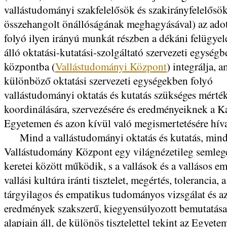
vallástudományi szakfelelősök és szakirányfelelősö
összehangolt önállóságának meghagyásával) az adot
folyó ilyen irányú munkát részben a dékáni felügyele
álló oktatási-kutatási-szolgáltató szervezeti egységb
központba (
Vallástudományi Központ
) integrálja, a
különböző oktatási szervezeti egységekben folyó
vallástudományi oktatás és kutatás szükséges mérté
koordinálására, szervezésére és eredményeiknek a K
Egyetemen és azon kívül való megismertetésére híva
Mind a vallástudományi oktatás és kutatás, mind
Vallástudomány Központ egy világnézetileg semleg
keretei között működik, s a vallások és a vallásos em
vallási kultúra iránti tisztelet, megértés, tolerancia, a
tárgyilagos és empatikus tudományos vizsgálat és a
eredmények szakszerű, kiegyensúlyozott bemutatása
alapjain áll, de különös tisztelettel tekint az Egyete