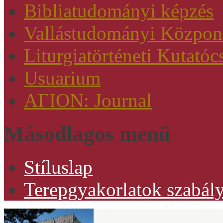
Bibliatudományi képzés
Vallástudományi Közpon
Liturgiatörténeti Kutatóc
Usuarium
AΓION: Journal
Másodlagos menü
Stíluslap
Terepgyakorlatok szabály