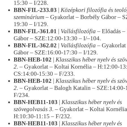
15:30 – I/228.
BBN-FIL-233.03
|
Középkori filozófia és teol
szeminárium
– Gyakorlat – Borbély Gábor – 
19:30 – I/129.
BBN-FIL-361.01
|
Vallásfilozófia
– Előadás –
Gábor – SZE:12:00-13:30 – I/–104.
BBN-FIL-362.02
|
Vallásfilozófia
– Gyakorlat
Gábor – SZE:16:00-17:30 – I/129.
BBN-HEB-102
|
Klasszikus héber nyelv és szö
2.
– Gyakorlat – Koltai Kornélia – H:12:00-13
CS:14:00-15:30 – F/233.
BBN-HEB-102
|
Klasszikus héber nyelv és szö
2.
– Gyakorlat – Balogh Katalin – SZE:14:00-
F/234.
BBN-HEB11-103
|
Klasszikus héber nyelv és
szövegolvasás 3.
– Gyakorlat – Koltai Kornélia
H:10:30-11:15 – F/232.
BBN-HEB11-103
|
Klasszikus héber nyelv és