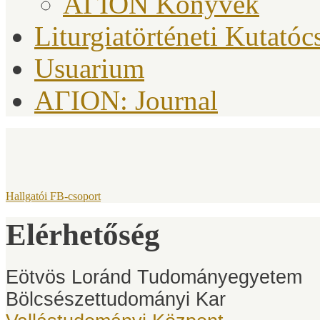
ΑΓΙΟΝ Könyvek
Liturgiatörténeti Kutatóc
Usuarium
AΓION: Journal
Hallgatói FB-csoport
Elérhetőség
Eötvös Loránd Tudományegyetem
Bölcsészettudományi Kar