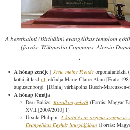
A berethalmi (Birthälm) evangélikus templom góti
(forrás: Wikimedia Commons, Alessio Dama
▪
A hónap zenéje
|
Jesu, meine Freude
orgonafantázia 
kottáját lásd
itt
; előadja Marie-Claire Alain [Erato 198
augustenborgi [Dánia] várkápolna Busch-Marcussen-o
A hónap témája
Déri Balázs:
Korálkönyvekről
(
Forrás: Magyar E
XVII [2009/2010] 1)
Ursula Philippi:
A korál és az orgona szerepe az 
Evangélikus Egyház liturgiájában
(
Forrás: Magy