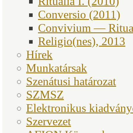
Ritualia I. (2010)
Conversio (2011)
Convivium — Ritual
Religio(nes), 2013
Hírek
Munkatársak
Szenátusi határozat
SZMSZ
Elektronikus kiadván
Szervezet