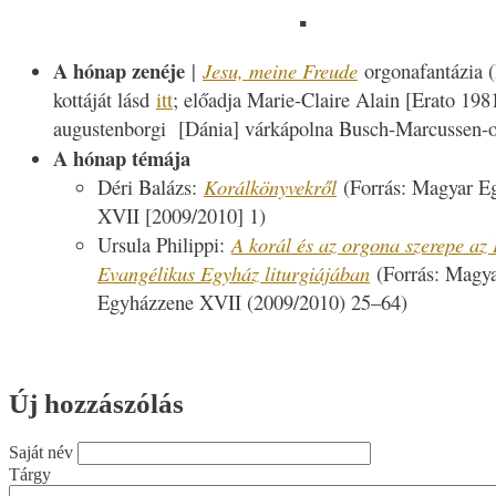
▪
A hónap zenéje
|
Jesu, meine Freude
orgonafantázia 
kottáját lásd
itt
; előadja Marie-Claire Alain [Erato 198
augustenborgi [Dánia] várkápolna Busch-Marcussen-o
A hónap témája
Déri Balázs:
Korálkönyvekről
(
Forrás: Magyar E
XVII [2009/2010] 1)
Ursula Philippi:
A korál és az orgona szerepe az 
Evangélikus Egyház liturgiájában
(
Forrás: Magy
Egyházzene XVII (2009/2010) 25–64)
Új hozzászólás
Saját név
Tárgy