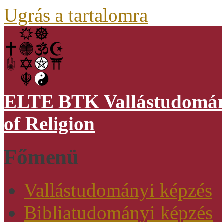
Ugrás a tartalomra
ELTE BTK Vallástudomány
of Religion
Főmenü
Vallástudományi képzés
Bibliatudományi képzés