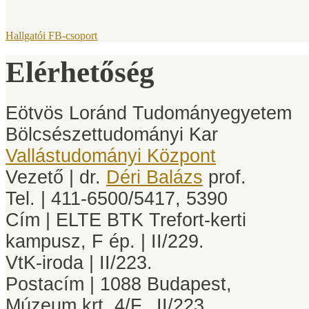
Hallgatói FB-csoport
Elérhetőség
Eötvös Loránd Tudományegyetem
Bölcsészettudományi Kar
Vallástudományi Központ
Vezető | dr.
Déri Balázs
prof.
Tel. | 411-6500/5417, 5390
Cím | ELTE BTK Trefort-kerti
kampusz, F ép. | II/229.
VtK-iroda | II/223.
Postacím | 1088 Budapest,
Múzeum krt. 4/F., II/223.