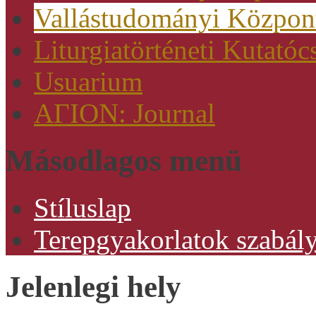
Vallástudományi Közpon
Liturgiatörténeti Kutatóc
Usuarium
AΓION: Journal
Másodlagos menü
Stíluslap
Terepgyakorlatok szabály
Jelenlegi hely