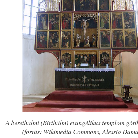
A berethalmi (Birthälm) evangélikus templom góti
(forrás: Wikimedia Commons, Alessio Dama