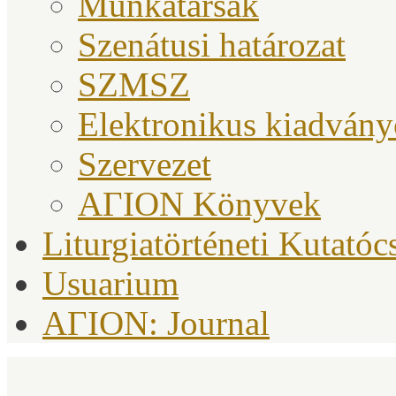
Munkatársak
Szenátusi határozat
SZMSZ
Elektronikus kiadván
Szervezet
ΑΓΙΟΝ Könyvek
Liturgiatörténeti Kutatóc
Usuarium
AΓION: Journal