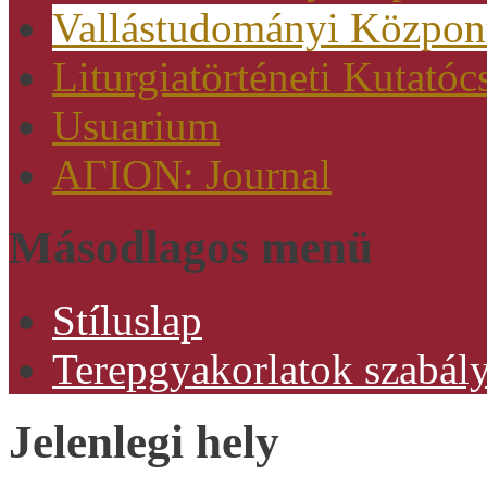
Vallástudományi Közpon
Liturgiatörténeti Kutatóc
Usuarium
AΓION: Journal
Másodlagos menü
Stíluslap
Terepgyakorlatok szabály
Jelenlegi hely