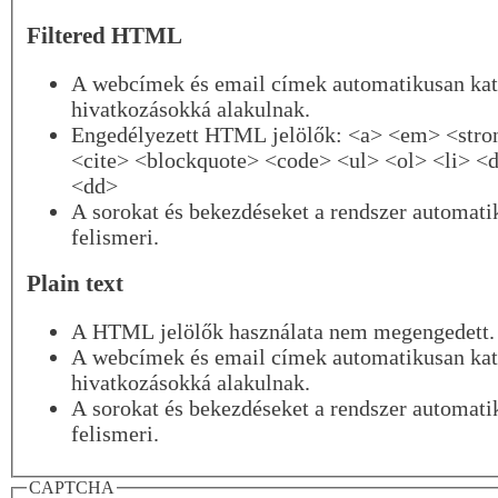
Filtered HTML
A webcímek és email címek automatikusan kat
hivatkozásokká alakulnak.
Engedélyezett HTML jelölők: <a> <em> <stro
<cite> <blockquote> <code> <ul> <ol> <li> <d
<dd>
A sorokat és bekezdéseket a rendszer automati
felismeri.
Plain text
A HTML jelölők használata nem megengedett.
A webcímek és email címek automatikusan kat
hivatkozásokká alakulnak.
A sorokat és bekezdéseket a rendszer automati
felismeri.
CAPTCHA