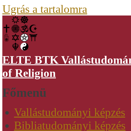
Ugrás a tartalomra
ELTE BTK Vallástudomány
of Religion
Főmenü
Vallástudományi képzés
Bibliatudományi képzés