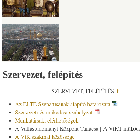
Szervezet, felépítés
SZERVEZET, FELÉPÍTÉS
↑
Az ELTE Szenátusának alapító határozata
Szervezeti és működési szabályzat
Munkatársak, elérhetőségek
A Vallástudományi Központ Tanácsa | ​A VtKT működé
A VtK szakmai közössége ​