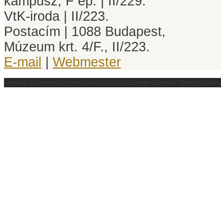
kampusz, F ép. | II/229.
VtK-iroda | II/223.
Postacím | 1088 Budapest,
Múzeum krt. 4/F., II/223.
E-mail
|
Webmester
A honlap a
Nemzeti Együttműködési Alap és az Emberi Erőforrás Támogatáskez