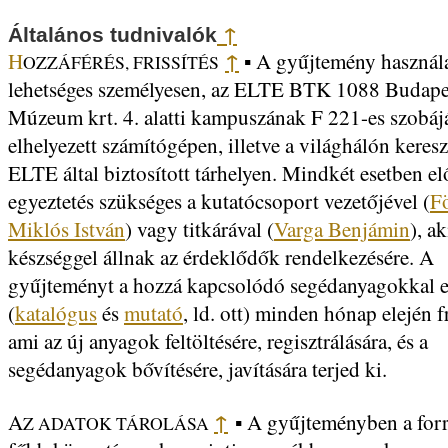
↑
Általános tudnivalók
↑
H
A gyűjtemény használ
OZZÁFÉRÉS, FRISSÍTÉS
▪
lehetséges személyesen, az ELTE BTK 1088 Budape
Múzeum krt. 4. alatti kampuszának F 221-es szobá
elhelyezett számítógépen, illetve a világhálón keresz
ELTE által biztosított tárhelyen. Mindkét esetben el
egyeztetés szükséges a kutatócsoport vezetőjével (
F
Miklós István
) vagy titkárával (
Varga Benjámin
), a
készséggel állnak az érdeklődők rendelkezésére. A
gyűjteményt a hozzá kapcsolódó segédanyagokkal 
(
katalógus
és
mutató
, ld. ott) minden hónap elején fr
ami az új anyagok feltöltésére, regisztrálására, és a
segédanyagok bővítésére, javítására terjed ki.
↑
A
A gyűjteményben a forr
Z ADATOK TÁROLÁSA
▪