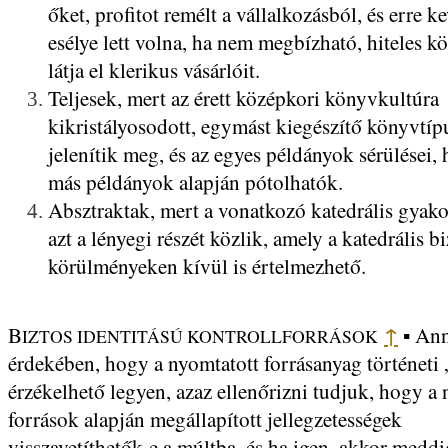
őket, profitot remélt a vállalkozásból, és erre k
esélye lett volna, ha nem megbízható, hiteles 
látja el klerikus vásárlóit.
Teljesek, mert az érett középkori könyvkultúra
kikristályosodott, egymást kiegészítő könyvtíp
jelenítik meg, és az egyes példányok sérülései, 
más példányok alapján pótolhatók.
Absztraktak, mert a vonatkozó katedrális gyako
azt a lényegi részét közlik, amely a katedrális bi
körülményeken kívül is értelmezhető.
↑
B
An
IZTOS IDENTITÁSÚ KONTROLLFORRÁSOK
▪
érdekében, hogy a nyomtatott forrásanyag történeti
érzékelhető legyen, azaz ellenőrizni tudjuk, hogy a
források alapján megállapított jellegzetességek
visszavetíthetők-e a múltba, és ha igen, akkor meddi