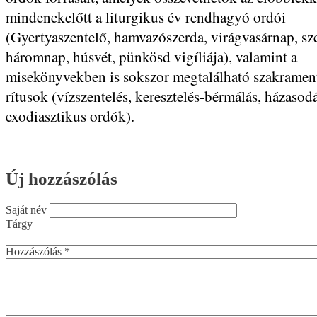
mindenekelőtt a liturgikus év rendhagyó ordói
(Gyertyaszentelő, hamvazószerda, virágvasárnap, sz
háromnap, húsvét, pünkösd vigíliája), valamint a
misekönyvekben is sokszor megtalálható szakrament
rítusok (vízszentelés, keresztelés-bérmálás, házasodá
exodiasztikus ordók).
Új hozzászólás
Saját név
Tárgy
Hozzászólás
*