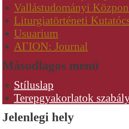
Vallástudományi Közpon
Liturgiatörténeti Kutatóc
Usuarium
AΓION: Journal
Másodlagos menü
Stíluslap
Terepgyakorlatok szabály
Jelenlegi hely