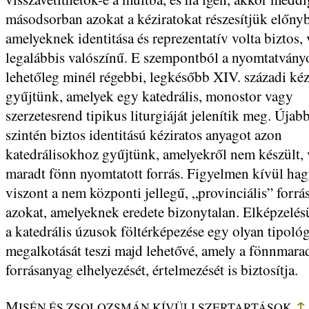
másodsorban azokat a kéziratokat részesítjük előny
amelyeknek identitása és reprezentatív volta biztos,
legalábbis valószínű. E szempontból a nyomtatvány
lehetőleg minél régebbi, legkésőbb XIV. századi kéz
gyűjtünk, amelyek egy katedrális, monostor vagy
szerzetesrend tipikus liturgiáját jelenítik meg. Újabb
szintén biztos identitású kéziratos anyagot azon
katedrálisokhoz gyűjtünk, amelyekről nem készült,
maradt fönn nyomtatott forrás. Figyelmen kívül ha
viszont a nem központi jellegű, „provinciális” forrás
azokat, amelyeknek eredete bizonytalan. Elképzelés
a katedrális úzusok föltérképezése egy olyan tipológ
megalkotását teszi majd lehetővé, amely a fönnmara
forrásanyag elhelyezését, értelmezését is biztosítja.
↑
M
ISÉN ÉS ZSOLOZSMÁN KÍVÜLI SZERTARTÁSOK