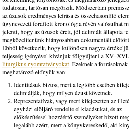
tudatosan, tartósan megőrzik. Módszertani premiss
az úzusok eredményes leírása és összehasonlító elem
úgynevezett fordított kronológia révén valósulhat m
jelenti, hogy az úzusok érett, jól definiált állapota fe
megközelítenünk hiányosabban dokumentált előtört
Ebből következik, hogy különösen nagyra értékeljük
teljesség igényével kívánjuk fölgyűjteni a XV–XVI.
liturgikus nyomtatványokat
.
Ezeknek a forrásoknak
meghatározó előnyük van:
Identitásuk biztos, mert a legtöbb esetben kifej
definiálják, hogy milyen úzust követnek.
Reprezentatívak, vagy mert kifejezetten az illet
egyházi elöljáró rendelte el kiadásukat, és az
előkészítéssel hozzáértő személyeket bízott me
legalább azért, mert a könyvkereskedő, aki kin