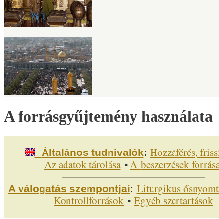
A forrásgyűjtemény használata
Hozzáférés, friss
Általános tudnivalók
:
Az adatok tárolása
▪
A
beszerzések forrása
————————
—
—
—
—
—
—
Liturgikus ősnyomt
A válogatás szempontjai
:
Kontrollforrások
▪
Egyéb szertartások