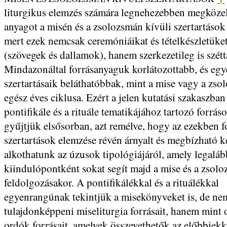
liturgikus elemzés számára legnehezebben megközel
anyagot a misén és a zsolozsmán kívüli szertartások 
mert ezek nemcsak ceremóniáikat és tételkészletüket
(szövegek és dallamok), hanem szerkezetileg is szétt
Mindazonáltal forrásanyaguk korlátozottabb, és egy
szertartásaik beláthatóbbak, mint a mise vagy a zso
egész éves ciklusa. Ezért a jelen kutatási szakaszban
pontifikále és a rituále tematikájához tartozó forrás
gyűjtjük elsősorban, azt remélve, hogy az ezekben f
szertartások elemzése révén árnyalt és megbízható k
alkothatunk az úzusok tipológiájáról, amely legaláb
kiindulópontként sokat segít majd a mise és a zsol
feldolgozásakor. A pontifikálékkal és a rituálékkal
egyenrangúnak tekintjük a misekönyveket is, de ne
tulajdonképpeni miseliturgia forrásait, hanem mint 
ordók forrásait, amelyek összevethetők az előbbiekk