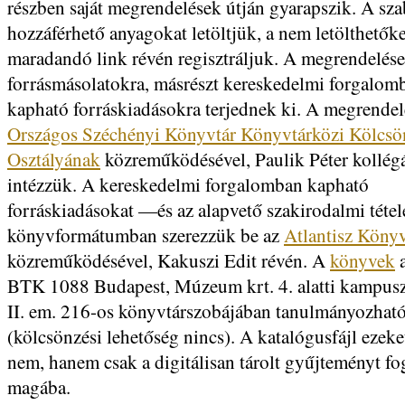
részben saját megrendelések útján gyarapszik. A sz
hozzáférhető anyagokat letöltjük, a nem letölthetőke
maradandó link révén regisztráljuk. A megrendelése
forrásmásolatokra, másrészt kereskedelmi forgalo
kapható forráskiadásokra terjednek ki. A megrendel
Országos Széchényi Könyvtár Könyvtárközi Kölcsö
Osztályának
közreműködésével, Paulik Péter kollég
intézzük. A kereskedelmi forgalomban kapható
forráskiadásokat —és az alapvető szakirodalmi tét
könyvformátumban szerezzük be az
Atlantisz Könyv
közreműködésével, Kakuszi Edit révén. A
könyvek
BTK 1088 Budapest, Múzeum krt. 4. alatti kampusz
II. em. 216-os könyvtárszobájában tanulmányozhat
(kölcsönzési lehetőség nincs). A katalógusfájl ezeke
nem, hanem csak a digitálisan tárolt gyűjteményt fog
magába.