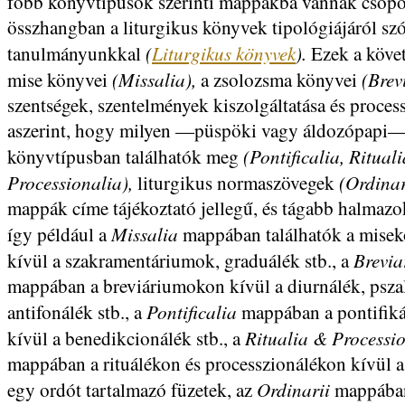
főbb könyvtípusok szerinti mappákba vannak csopor
összhangban a liturgikus könyvek tipológiájáról sz
(
Liturgikus könyvek
).
tanulmányunkkal
Ezek a köve
(Missalia),
(Brev
mise könyvei
a zsolozsma könyvei
szentségek, szentelmények kiszolgáltatása és proces
aszerint, hogy milyen —püspöki vagy áldozópapi
(Pontificalia, Ritual
könyvtípusban találhatók meg
Processionalia),
(Ordinar
liturgikus normaszövegek
mappák címe tájékoztató jellegű, és tágabb halmazok
Missalia
így például a
mappában találhatók a mise
Brevia
kívül a szakramentáriumok, graduálék stb., a
mappában a breviáriumokon kívül a diurnálék, psza
Pontificalia
antifonálék stb., a
mappában a pontifik
Ritualia & Processi
kívül a benedikcionálék stb., a
mappában a rituálékon és processzionálékon kívül a
Ordinarii
egy ordót tartalmazó füzetek, az
mappába