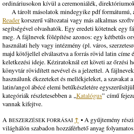
ordináriusokon kívül a ceremoniálék, direktóriumok
A tárolt másolatok mindegyike pdf formátumú,
Reader
korszerű változatai vagy más alkalmas szoftv
segítségével olvashatók. Egy eredeti kötetnek egy fáj
meg. A fájlnevek fölépítése azonos: egy kétbetűs or
használati hely vagy intézmény (pl. város, szerzetes
majd kötőjellel elválasztva a forrás rövid latin címe 
keletkezési ideje. Kéziratoknál ezt követi az őrzési h
könyvtár rövidített nevével és a jelzettel. A fájlnev
használunk ékezeteket és mellékjeleket, a szavakat a
latin/angol ábécé elemi betűkészletére egyszerűsítjü
kategóriák részletesebben a
„
Katalógus
”
című fejez
vannak kifejtve.
↑
A
A gyűjtemény részi
BESZERZÉSEK FORRÁSAI
▪
világhálón szabadon hozzáférhető anyag folyamatos 