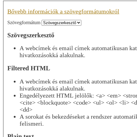
Bővebb információk a szövegformátumokról
Szövegformátum
Szövegszerkesztő
A webcímek és email címek automatikusan kat
hivatkozásokká alakulnak.
Filtered HTML
A webcímek és email címek automatikusan kat
hivatkozásokká alakulnak.
Engedélyezett HTML jelölők: <a> <em> <stro
<cite> <blockquote> <code> <ul> <ol> <li> <d
<dd>
A sorokat és bekezdéseket a rendszer automati
felismeri.
Plain text