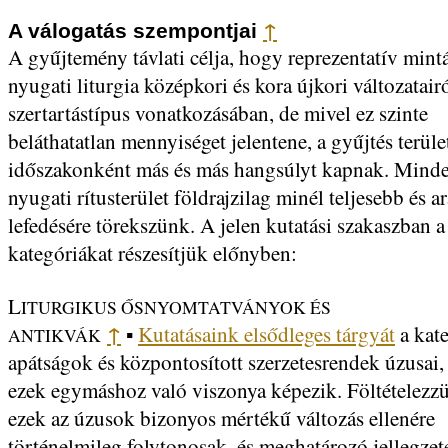
↑
A válogatás szempontjai
A gyűjtemény távlati célja, hogy reprezentatív mintá
nyugati liturgia középkori és kora újkori változatai
szertartástípus vonatkozásában, de mivel ez szinte
beláthatatlan mennyiséget jelentene, a gyűjtés terüle
időszakonként más és más hangsúlyt kapnak. Minde
nyugati rítusterület földrajzilag minél teljesebb és 
lefedésére törekszünk. A jelen kutatási szakaszban 
kategóriákat részesítjük előnyben:
L
ITURGIKUS ŐSNYOMTATVÁNYOK ÉS
↑
Kutatásaink elsődleges tárgyát
a kate
ANTIKVÁK
▪
apátságok és központosított szerzetesrendek úzusai, 
ezek egymáshoz való viszonya képezik. Föltételezz
ezek az úzusok bizonyos mértékű változás ellenére
történelmileg folytonosak, és meghatározó jellegzet