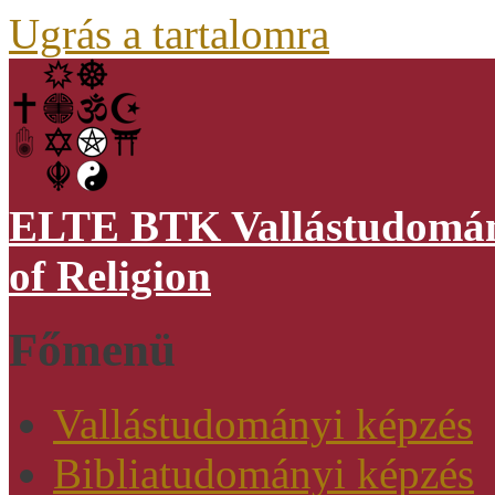
Ugrás a tartalomra
ELTE BTK Vallástudomány
of Religion
Főmenü
Vallástudományi képzés
Bibliatudományi képzés