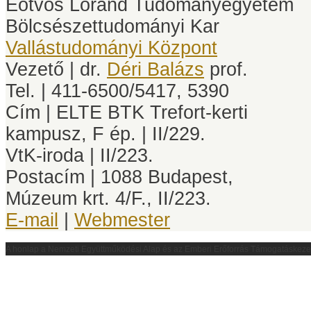
Eötvös Loránd Tudományegyetem
Bölcsészettudományi Kar
Vallástudományi Központ
Vezető | dr.
Déri Balázs
prof.
Tel. | 411-6500/5417, 5390
Cím | ELTE BTK Trefort-kerti
kampusz, F ép. | II/229.
VtK-iroda | II/223.
Postacím | 1088 Budapest,
Múzeum krt. 4/F., II/223.
E-mail
|
Webmester
A honlap a
Nemzeti Együttműködési Alap és az Emberi Erőforrás Támogatáskez