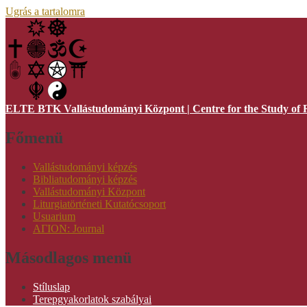
Ugrás a tartalomra
ELTE BTK Vallástudományi Központ | Centre for the Study of R
Főmenü
Vallástudományi képzés
Bibliatudományi képzés
Vallástudományi Központ
Liturgiatörténeti Kutatócsoport
Usuarium
AΓION: Journal
Másodlagos menü
Stíluslap
Terepgyakorlatok szabályai