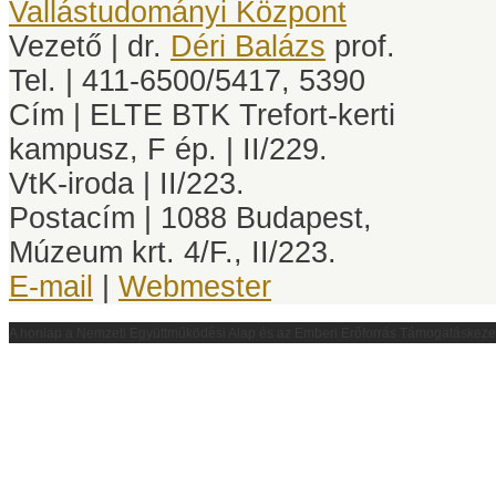
Vallástudományi Központ
Vezető | dr.
Déri Balázs
prof.
Tel. | 411-6500/5417, 5390
Cím | ELTE BTK Trefort-kerti
kampusz, F ép. | II/229.
VtK-iroda | II/223.
Postacím | 1088 Budapest,
Múzeum krt. 4/F., II/223.
E-mail
|
Webmester
A honlap a
Nemzeti Együttműködési Alap és az Emberi Erőforrás Támogatáskez