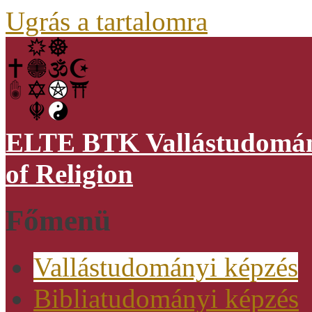
Ugrás a tartalomra
ELTE BTK Vallástudomány
of Religion
Főmenü
Vallástudományi képzés
Bibliatudományi képzés